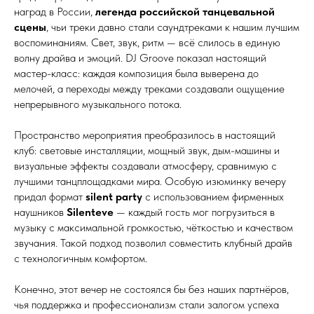
наград в России,
легенда российской танцевальной
сцены
, чьи треки давно стали саундтреками к нашим лучшим
воспоминаниям. Свет, звук, ритм — всё слилось в единую
волну драйва и эмоций. DJ Groove показал настоящий
мастер-класс: каждая композиция была выверена до
мелочей, а переходы между треками создавали ощущение
непрерывного музыкального потока.
Пространство мероприятия преобразилось в настоящий
клуб: световые инсталляции, мощный звук, дым-машины и
визуальные эффекты создавали атмосферу, сравнимую с
лучшими танцплощадками мира. Особую изюминку вечеру
придал формат
silent party
с использованием фирменных
наушников
Silenteve
— каждый гость мог погрузиться в
музыку с максимальной громкостью, чёткостью и качеством
звучания. Такой подход позволил совместить клубный драйв
с технологичным комфортом.
Конечно, этот вечер не состоялся бы без наших партнёров,
чья поддержка и профессионализм стали залогом успеха