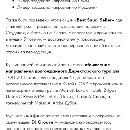
Лидер продаж по направлению Оман
Лидер продаж по направлению Иордания
Также были подведены итоги акции
«Best Saudi Seller»
, где
главный приз — роскошное путешествие на двоих в
Саудовскую Аравию на 7 ночей с перелетом и проживанием
в лучших 5* отелях — достался агенту, показавшему
максимальное количество забронированных ночей в отелях
страны за период акции.
Кульминацией официальной части стало
объявление
направления долгожданного Директорского тура
для
ТОП-20. В этом году победителей ждёт абсолютно
эксклюзивное путешествие в Китай и ОАЭ с проживанием в
легендарных отелях группы Marriott Luxury Hotels: Bvlgari
Hotels & Resorts bW Hotels, (Пекин, Шанхай, Сиань) а
такжеJumeirah Marsa Al Arabв Дубае
.
Музыкальный финал вечера стал настоящим сюрпризом: на
сцену вышел
DJ Groove
— музыкант, кинокомпозитор,
продюсер, обладатель самых престижных музыкальных