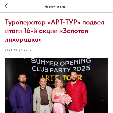
Новости и акции
Туроператор «АРТ-ТУР» подвел
итоги 16-й акции «Золотая
лихорадка»
2025-06-24 20:13